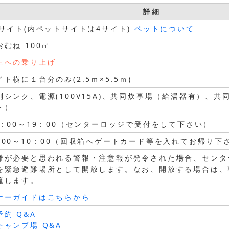
詳細
0サイト(内ペットサイトは4サイト)
ペットについて
おむね 100㎡
生への乗り上げ
イト横に１台分のみ(2.5ｍ×5.5ｍ)
別シンク、電源(100V15A)、共同炊事場（給湯器有）、
ト）
3：00～19：00（センターロッジで受付をして下さい）
：00～10：00（回収箱へゲートカード等を入れてお帰り下
難が必要と思われる警報・注意報が発令された場合、センタ
を緊急避難場所として開放します。なお、開放する場合は、
流します。
ナーガイドはこちらから
予約 Q&A
キャンプ場 Q&A