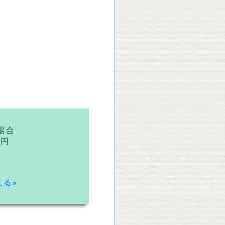
た場合
0円
る»