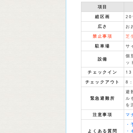
項目
総区画
2
広さ
お
禁止事項
芝
駐車場
サ
個
設備
ッ
チェックイン
1
チェックアウト
8
避
緊急避難所
ル
を
注意事項
マ
・
よくある質問
・